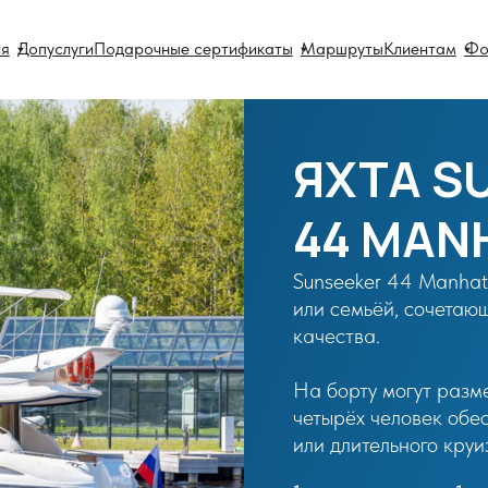
слуги
Подарочные сертификаты
Маршруты
Клиентам
Фотогалерея
ЯХТА SUNSE
44 MANHATT
Sunseeker 44 Manhattan — стильна
или семьёй, сочетающая роскошь,
качества.
На борту могут разместиться до 1
четырёх человек обеспечат комфо
или длительного круиза.
1 час:
1 день:
40 000 руб
400 000 руб