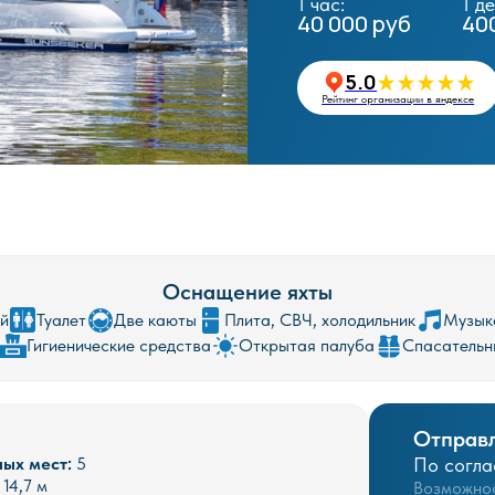
5.0
Заброниро
Рейтинг организации в яндексе
Оснащение яхты
ой
Туалет
Две каюты
Плита, СВЧ, холодильник
Музык
Гигиенические средства
Открытая палуба
Спасательн
Отправл
ых мест:
5
По согла
14,7 м
Возможнос