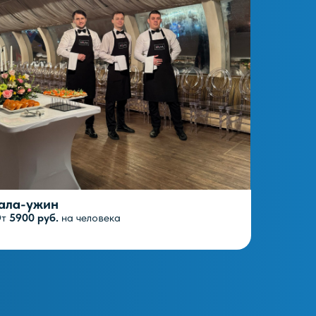
ала-ужин
От
5900 руб.
на человека