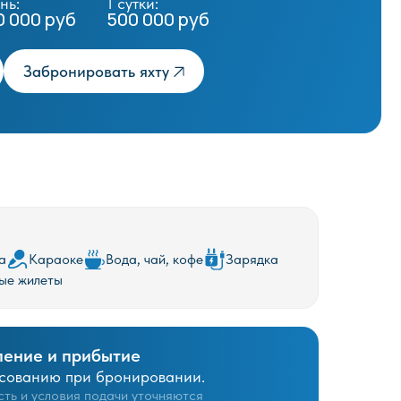
вать яхту
а
Караоке
Вода, чай, кофе
Зарядка
ые жилеты
ение и прибытие
сованию при бронировании.
ть и условия подачи уточняются