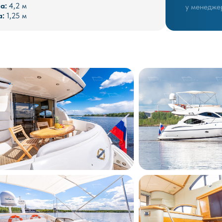
а:
4,2 м
у менедже
а:
1,25 м