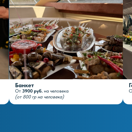
Банкет
Г
От
3900 руб.
на человека
(от 800 гр на человека)