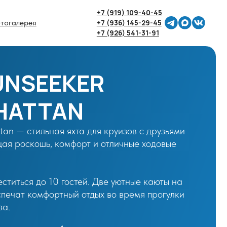
+7 (919) 109-40-45
+7 (936) 145-29-45
+7 (926) 541-31-91
EKER
AN
я яхта для круизов с друзьями
 комфорт и отличные ходовые
0 гостей. Две уютные каюты на
ртный отдых во время прогулки
1 сутки:
500 000 руб