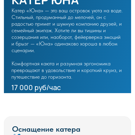
и брызг — «Юна» одинаково хороша в любом
сценарии.
Комфортная каюта и разумная эргономика
превращают в удовольствие и короткий круиз, и
путешествие до горизонта.
17 000 руб/час
5.0
Рейтинг организации в яндексе
Забронировать катер
Оснащение катера
Мини кухня со всей необходимой посудой
Одна каюта
Туалет
Плита, СВЧ, холодильник
Музыка
Вода, чай, кофе
Зарядка
Пледы
Гигиенические средства
Открытая палуба
Спасательные жилеты