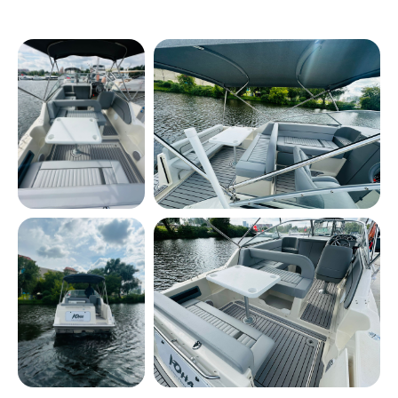
Дополнительные
услуги
Возьмем все хлопоты организации на себя
Трансфер до яхты
Услуги фотографа
Музыканты
Оформление цветами
Кейтеринг
Организуем кейтеринг и закупку напитков
для вашего мероприятия на яхте. Подберём
меню с учётом ваших пожеланий: закуски,
горячие блюда, десерты и напитки —
от коктейлей до вина.