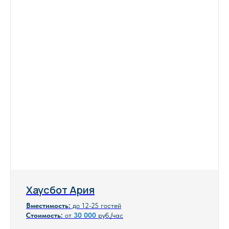
Как добраться до яхты?
На территории Острова мечты есть
большая платная парковка
Больше отзывов
Хаусбот Ария
Вместимость:
до 12-25 гостей
Стоимость:
от
30 000
руб./час