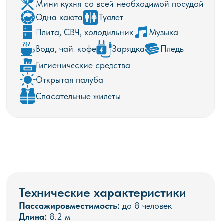
Технические характеристики
Пассажировместимость:
до 8 человек
Длина:
8.2 м
Ширина:
2,5 м
Осадка:
0,85 м
Круизная скорость:
40 км/ч
Мощность двигателя:
до 150 л.с.
Количество кают:
1
Количество палуб:
1
Отправление и прибытие
Посадка возможна на следующих причалах
Москвы:
причал Москвовская верфь
причал Третьяковский
Другие причалы — по согласованию при бронировании.
Возможность и условия подачи уточняются у менеджера.