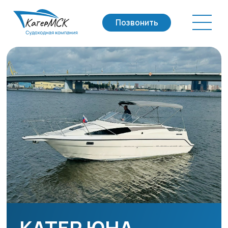
Позвонить
КАТЕР ЮНА
Катер «Юна» — это ваш островок уюта на воде.
Стильный, продуманный до мелочей, он с
радостью примет и шумную компанию друзей, и
семейный экипаж. Хотите ли вы тишины и
созерцания или, наоборот, фейерверка эмоций