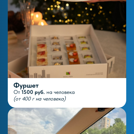
(от 800 гр на человека)
Другие яхты и катера
Каталог яхт — Стоимость аренды яхты
в Москве от собственника
Гала-ужин
От
5900 руб.
на человека